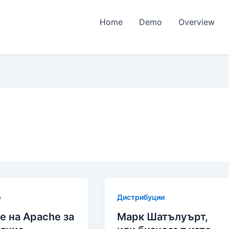
Home
Demo
Overview
р
Дистрибуции
е на Apache за
Марк Шатълуърт,