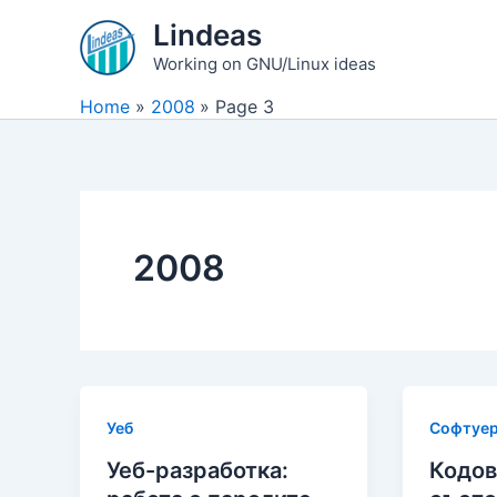
Skip
Lindeas
to
Working on GNU/Linux ideas
content
Home
2008
Page 3
2008
Уеб
Софтуе
Уеб-разработка:
Кодов