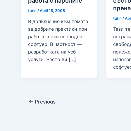
работа с паролите
състо
прена
turin
/
April 15, 2008
turin
/
Apr
В допълнение към темата
за добрите практики при
Тази те
работата със свободен
встрани
софтуер. В частност —
свобод
разработката на уеб-
понеже
услуги. Често ви […]
използ
софтуер
←
Previous