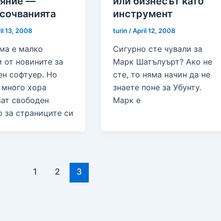
яние —
или бизнесът като
сочванията
инструмент
il 13, 2008
turin
/
April 12, 2008
ма е малко
Сигурно сте чували за
 от новините за
Марк Шатълуърт? Ако не
ен софтуер. Но
сте, то няма начин да не
 много хора
знаете поне за Убунту.
ват свободен
Марк е
 за страниците си
1
2
3