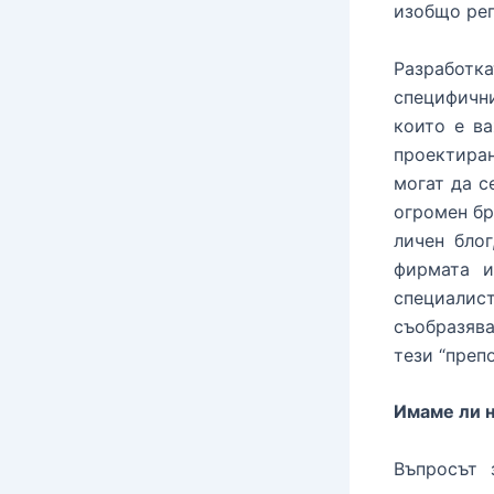
изобщо рег
Разработка
специфичн
които е ва
проектиран
могат да с
огромен бр
личен блог
фирмата и
специалис
съобразява
тези “преп
Имаме ли 
Въпросът 