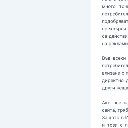
много точ
потребител
подобрява
прехвърля 
са действи
на реклами
Във всеки
потребите
влизане с 
директно 
други неща
Ако все п
сайта, тря
Защото в И
и този с 