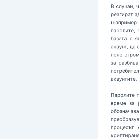
В случай, 
реагират а
(например
паролите,
базата с 
акаунт, да
поне огром
за разбив
потребител
акаунтите.
Паролите т
време за 
обознача
преобразу
процесът 
криптиран