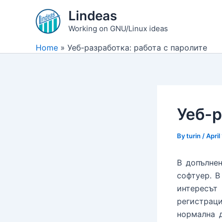
Skip
Lindeas
to
Working on GNU/Linux ideas
content
Home
Уеб-разработка: работа с паролите
Уеб-р
By
turin
/
April
В допълне
софтуер. В
интересът
регистраци
нормална д