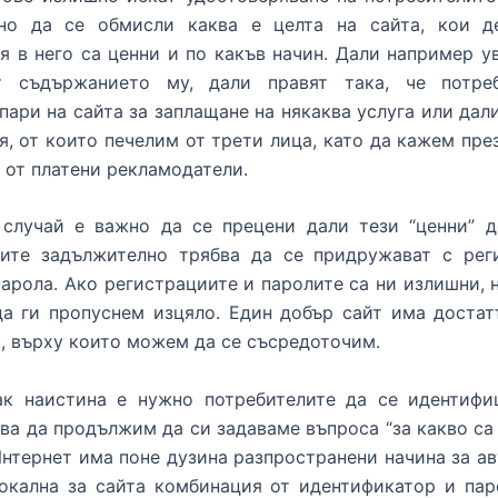
но да се обмисли каква е целта на сайта, кои д
я в него са ценни и по какъв начин. Дали например у
т съдържанието му, дали правят така, че потре
пари на сайта за заплащане на някаква услуга или дал
я, от които печелим от трети лица, като да кажем пр
 от платени рекламодатели.
 случай е важно да се прецени дали тези “ценни” д
лите задължително трябва да се придружават с рег
парола. Ако регистрациите и паролите са ни излишни, 
да ги пропуснем изцяло. Един добър сайт има достат
, върху които можем да се съсредоточим.
ак наистина е нужно потребителите да се идентифи
бва да продължим да си задаваме въпроса “за какво са 
нтернет има поне дузина разпространени начина за а
локална за сайта комбинация от идентификатор и пар