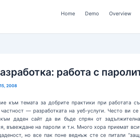
Home
Demo
Overview
азработка: работа с пароли
 15, 2008
ние към темата за добрите практики при работата съ
 частност — разработката на уеб-услуги. Често ви се
 към даден сайт да ви бъде спрян от задължителн
я, въвеждане на пароли и т.н. Много хора приемат вси
аденост, но все пак поне веднъж сте се питали “за