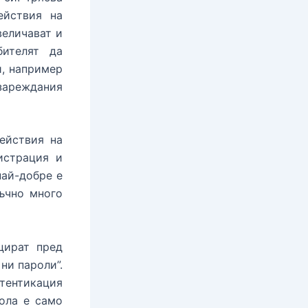
ействия на
величават и
бителят да
и, например
езареждания
ействия на
истрация и
най-добре е
ъчно много
цират пред
ни пароли”.
втентикация
ола е само