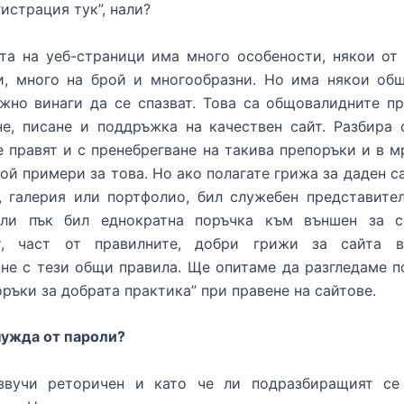
истрация тук”, нали?
та на уеб-страници има много особености, някои от
и, много на брой и многообразни. Но има някои общ
жно винаги да се спазват. Това са общовалидните п
е, писане и поддръжка на качествен сайт. Разбира 
е правят и с пренебрегване на такива препоръки и в 
ой примери за това. Но ако полагате грижа за даден са
, галерия или портфолио, бил служебен представите
ли пък бил еднократна поръчка към външен за с
т, част от правилните, добри грижи за сайта 
не с тези общи правила. Ще опитаме да разгледаме п
оръки за добрата практика” при правене на сайтове.
нужда от пароли?
звучи реторичен и като че ли подразбиращият се