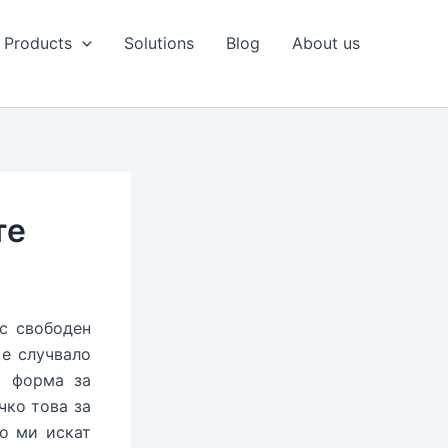
Products
Solutions
Blog
About us
те
с свободен
 е случвало
а форма за
чко това за
що ми искат