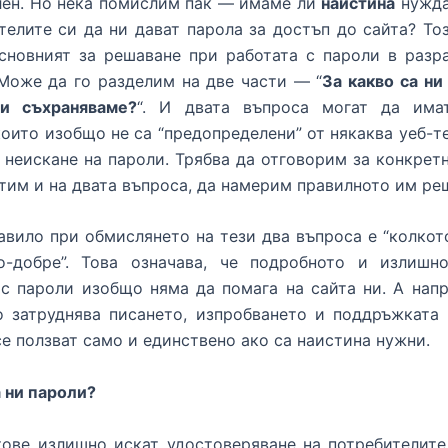
лен. Но нека помислим пак — имаме ли
наистина
нужда
телите си да ни дават парола за достъп до сайта? То
сновният за решаване при работата с пароли в разра
Може да го разделим на две части — “
За какво са ни
и съхраняваме?
“. И двата въпроса могат да има
които изобщо не са “предопределени” от някаква уеб-т
 неискане на пароли. Трябва да отговорим за конкретн
тим и на двата въпроса, да намерим правилното им ре
вило при обмислянето на тези два въпроса е “колкот
о-добре”. Това означава, че подробното и излишн
 с пароли изобщо няма да помага на сайта ни. А нап
о затруднява писането, изпробването и поддръжката
се ползват само и единствено ако са наистина нужни.
а ни пароли?
ове излишно искат удостоверяване на потребителите