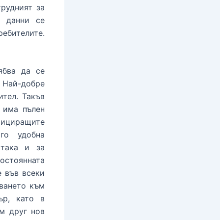
трудният за
т данни се
ребителите.
ябва да се
. Най-добре
ител. Такъв
 има пълен
фициращите
го удобна
 така и за
постоянната
е във всеки
яването към
ър, като в
м друг нов