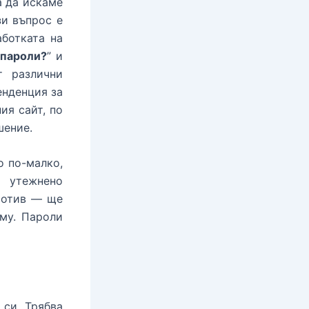
 да искаме
зи въпрос е
ботката на
 пароли?
” и
т различни
енденция за
ия сайт, по
шение.
о по-малко,
о утежнено
ротив — ще
 му. Пароли
 си. Трябва