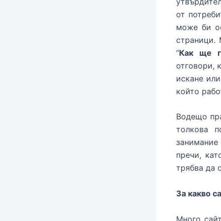
утвърдите
от потреби
може би о
страници. 
“
Как ще г
отговори, 
искане или
който рабо
Водещо пра
толкова п
занимание
пречи, кат
трябва да 
За какво с
Много сайт