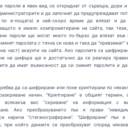
че пароли в явен вид се откраднат от сървъра, дори и
дминистраторите и да започнат да предупреждават по
 по е-пощата) в най-скоро време да влязат и да
 защото е имало компрометиране на сайта, пак тези,
явни пароли ще могат много по-бързо да влязат във 
 сменят паролата с тяхна си нова и така да “превземат” 
на част) акаунти на сайта. Ако паролите са шифрира
ане на шифъра ще е достатъчно да се реагира прави
ите да имат възможност да си сменят паролите и да
рябва да са шифрирани или поне криптирани по няка
разкриване начин. “Криптиране” е общият термин, 
ва всякакъв вис “скриване” на информация с в
ване. Ако преобразуването пък я прави “невидим
се нарича “стеганографиране”. “Шифриране” пък е
е, при който данните се преобразуват според някакв