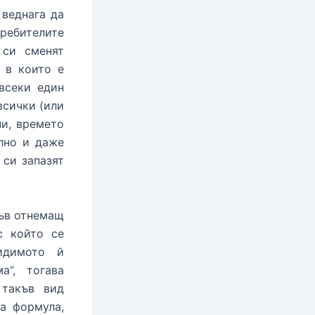
 веднага да
требителите
 си сменят
 в които е
всеки един
всички (или
ни, времето
лно и даже
 си запазят
къв отнемащ
с който се
идимото й
а”, тогава
 такъв вид
а формула,