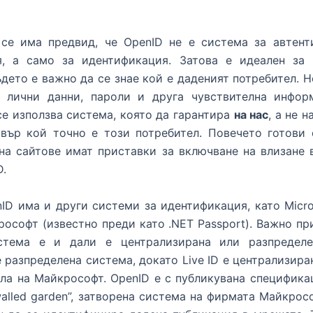
 се има предвид, че OpenID не е система за автент
я, а само за идентификация. Затова е идеален за 
ъдето е важно да се знае кой е даденият потребител. Н
, лични данни, пароли и друга чувствителна инфор
се използва система, която да гарантира
на нас
, а не 
рвър кой точно е този потребител. Повечето готови 
на сайтове имат приставки за включване на влизане 
D.
ID има и други системи за идентификация, като Micro
рософт (известно преди като .NET Passport). Важно пр
стема е и дали е централизирана или разпределе
 разпределена система, докато Live ID е централизира
ла на Майкрософт. OpenID е с публикувана специфика
“walled garden”, затворена система на фирмата Майкросо