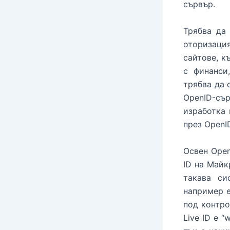
сървър.
Трябва да
оторизаци
сайтове, к
с финанси
трябва да 
OpenID-съ
изработка 
през OpenI
Освен Open
ID на Майк
такава си
например е
под контро
Live ID е 