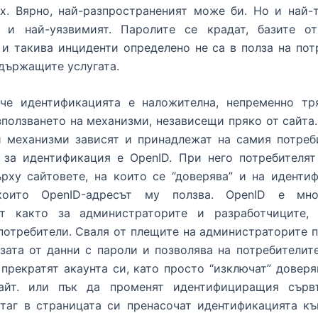
х. Вярно, най-разпространеният може би. Но и най-
 и най-уязвимият. Паролите се крадат, базите о
и такива инциденти определено не са в полза на пот
държащите услугата.
 че идентификацията е наложителна, непременно тр
ползването на механизми, независещи пряко от сайта
и механизми зависят и принадлежат на самия потреб
 за идентификация е OpenID. При него потребителят
ърху сайтовете, на които се “доверява” и на иденти
които OpenID-адресът му ползва. OpenID е мно
т както за администраторите и разработчиците,
потребители. Сваля от плещите на администраторите 
зата от данни с пароли и позволява на потребителит
прекратят акаунта си, като просто “изключат” довер
айт. или пък да променят идентифициращия сърв
 таг в страницата си пренасочат идентификацията къ