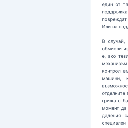
един от тя
поддръжка
повреждат 
Или на под
В случай,
обмисли из
е, ако тез
механизъм
контрол в
машини, 
възможнос
отделните 
грижа с ба
момент да 
дадения с
специален