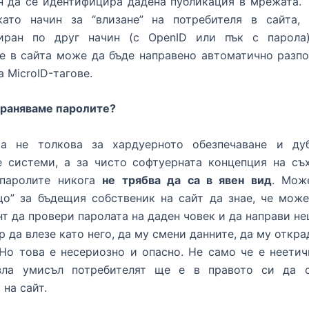
н да се идентифицира дадена публикация в мрежата. 
като начин за “влизане” на потребителя в сайта,
иран по друг начин (с OpenID или пък с парола)
е в сайта може да бъде направено автоматично разпо
а MicroID-тагове.
храняваме паролите?
а не толкова за хардуерното обезпечаване и ду
е системи, а за чисто софтуерната концепция на съх
 паролите никога
не трябва да са в явен вид
. Мож
що” за бъдещия собственик на сайт да знае, че може
т да провери паролата на даден човек и да направи н
 да влезе като него, да му смени данните, да му откра
 Но това е несериозно и опасно. Не само че е неетич
зла умисъл потребителят ще е в правото си да 
 на сайт.