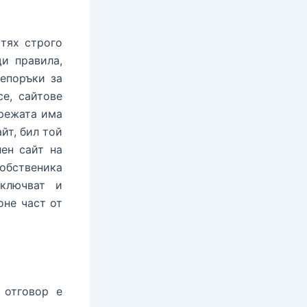
 тях строго
и правила,
репоръки за
се, сайтове
мрежата има
йт, бил той
лен сайт на
обственика
включват и
оне част от
 отговор е