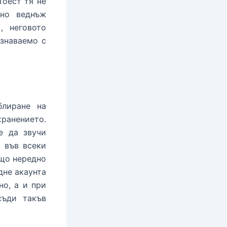
Тоест тя не
 но веднъж
, неговото
знаваемо с
блиране на
ранението.
е да звучи
 във всеки
ещо нередно
дне акаунта
но, а и при
съди такъв