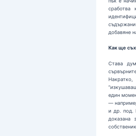
пък е начи
сработва 
идентифиц
съдържани
добавяне н
Как ще съ
Става дум
сървърнит
Накратко,
“изкушава
един момен
— например
и др. под.
доказана 
собственик