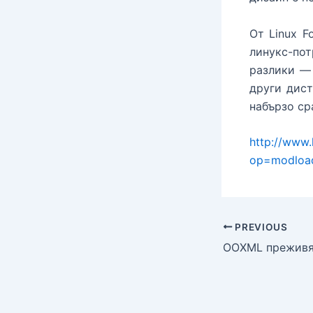
От Linux F
линукс-по
разлики — 
други дист
набързо ср
http://www.
op=modload
PREVIOUS
OOXML преживя