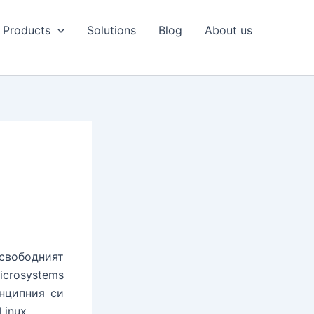
Products
Solutions
Blog
About us
свободният
crosystems
инципния си
inux.