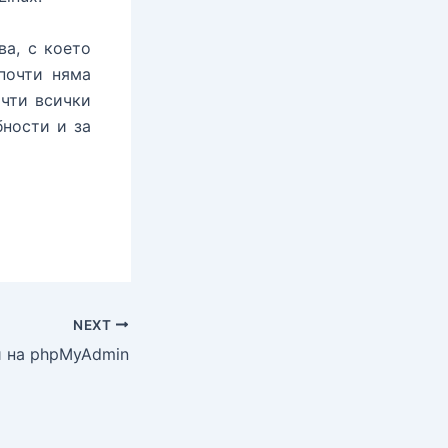
ва, с което
почти няма
очти всички
бности и за
NEXT
и на phpMyAdmin