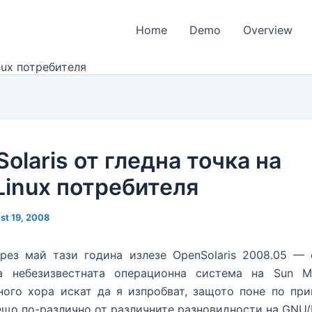
Home
Demo
Overview
nux потребителя
olaris от гледна точка на
inux потребителя
st 19, 2008
през май тази година излезе OpenSolaris 2008.05 — 
а небезизвестната операционна система на Sun Mi
 Много хора искат да я изпробват, защото поне по пр
ещо по-различно от различните разновидности на GNU/L