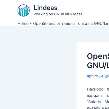
Skip
Lindeas
to
Working on GNU/Linux ideas
content
Home
OpenSolaris от гледна точка на GNU/Li
OpenS
GNU/L
By
turin
/
Augu
Наскоро, 
вариант н
“Solaris”.
дизайн е н