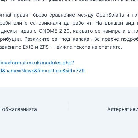
ormat правят бързо сравнение между OpenSolaris и то
требителите са свикнали да работят. На външен вид 
дискът идва с GNOME 2.20, какъвто се намира и в п
рибуции. Разликите са “под капака”. За повече подро
авнените Ext3 и ZFS — вижте текста на статията.
linuxformat.co.uk/modules.php?
&name=News&file=article&sid=729
 обжалванията
Алтернатив