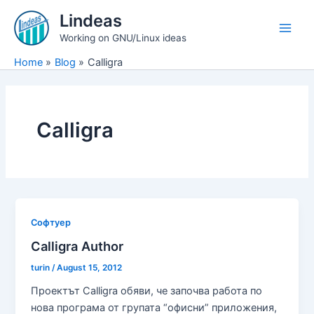
Skip
Lindeas
to
Main
Working on GNU/Linux ideas
content
Home
Blog
Calligra
Men
Calligra
Софтуер
Calligra Author
turin
/
August 15, 2012
Проектът Calligra обяви, че започва работа по
нова програма от групата “офисни” приложения,